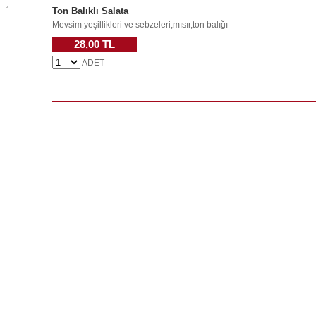
Ton Balıklı Salata
Mevsim yeşillikleri ve sebzeleri,mısır,ton balığı
28,00 TL
ADET